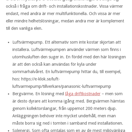
också i fråga om drift- och installationskostnader. Vissa värmer
endast, med andra är mer multifunktionella. Och vissa är mer
eller mindre helhetslösningar, medan andra mer är komplement
till den vanliga elen.
Luftvärmepump. Ett alternativ som inte kostar skjortan att
installera. Luftvärmepumpen använder värmen som finns i
utomhusluften den suger in. En fördel med den här lösningen
är att den också kan användas för kyla under
sommarhalvåret. En luftvärmepump hittar du, till exempel,
hos: https://e-klok.se/luft-
luftvarmepump/tillverkare/panasonic-luftvarmepump
Bergvärme. En lösning med
låga driftkostnader
– men som
är desto dyrare att komma igång med. Bergvärmen hämtas
genom kollektorslangar, från uppemot 200 meters djup.
Anläggningen behöver inte mycket underhåll, men man
måste borra sig ned i tomten i samband med installationen.
Solenergi. Som ofta omtalas som en av de mest miljövänliga